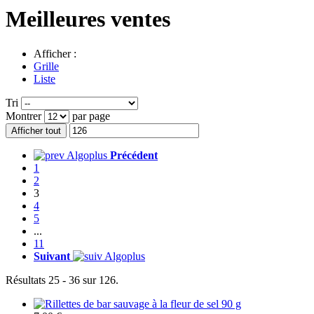
Meilleures ventes
Afficher :
Grille
Liste
Tri
Montrer
par page
Afficher tout
Précédent
1
2
3
4
5
...
11
Suivant
Résultats 25 - 36 sur 126.