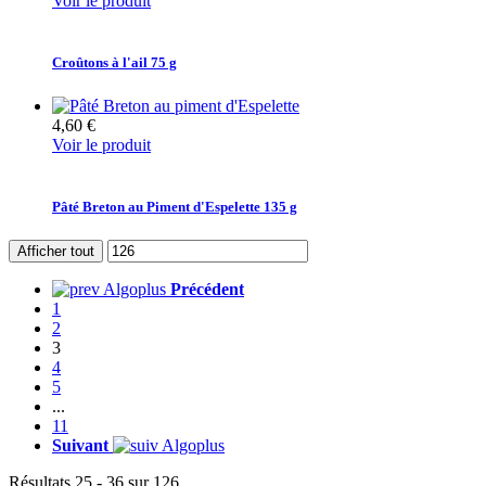
Voir le produit
Croûtons à l'ail 75 g
4,60 €
Voir le produit
Pâté Breton au Piment d'Espelette 135 g
Afficher tout
Précédent
1
2
3
4
5
...
11
Suivant
Résultats 25 - 36 sur 126.