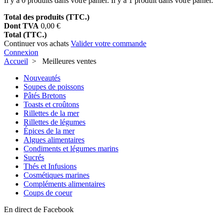
Il y a
0
produits dans votre panier.
Il y a 1 produit dans votre panier.
Total des produits (TTC.)
Dont TVA
0,00 €
Total (TTC.)
Continuer vos achats
Valider votre commande
Connexion
Accueil
>
Meilleures ventes
Nouveautés
Soupes de poissons
Pâtés Bretons
Toasts et croûtons
Rillettes de la mer
Rillettes de légumes
Épices de la mer
Algues alimentaires
Condiments et légumes marins
Sucrés
Thés et Infusions
Cosmétiques marines
Compléments alimentaires
Coups de coeur
En direct de Facebook