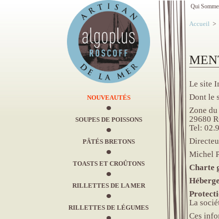
Qui Somme
Accueil
>
MEN
Le site 
Dont le s
NOUVEAUTÉS
Zone du
29680 
SOUPES DE POISSONS
Tel: 02.
Directeu
PÂTÉS BRETONS
Michel
TOASTS ET CROÛTONS
Charte g
Héberg
RILLETTES DE LA MER
Protecti
La socié
RILLETTES DE LÉGUMES
Ces info