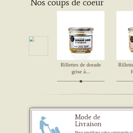
Nos coups de coeur
Rillettes de St-
Rillettes de dorade
Rillet
Jacques 100 g
grise à...
f
Mode de
Livraison
Nous expédions votre commande vi