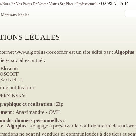
02 98 61 14 14
s-Nous ?
Nos Points De Vente
Visites Sur Place
Professionnels
Mentions légales
TIONS LÉGALES
Internet www.algoplus-roscoff.fr est un site édité par :
Algoplus
iège social est situé :
 Bloscon
ROSCOFF
98.61.14.14
r de publication :
 PERZINSKY
raphique et réalisation
: Zip
ement
: Anaximandre - OVH
on des données personnelles :
té "
Algoplus
" s'engage à préserver la confidentialité des inform
rmations ne sont ni vendues ni communiquées à des tiers et sont