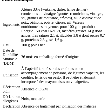
Algues 33% (wakamé, dulse, laitue de mer),
cornichons au vinaigre égouttés (cornichons, vinaigre,
sel, graines de moutarde, arômes), huile d’olive et de
noix, oignons, poivre, câpres, ail. Valeurs
Ingrédients
nutritionnelles moyennes pour 100 g de produit :
Énergie 150 kcal / 621 kJ, matières grasses 14 g dont
acides gras saturés 2,1 g, glucides 3,8 g dont sucres 0,7
g, protéines 2,3 g, sel 1,6 g.
UVC
100 g poids net
Date de
Durabilité
36 mois en emballage fermé d’origine
Minimale
(DDM)
À l’apéritif tartiné sur des croûtons ou en
accompagnement de poissons, de légumes vapeurs, les
Utilisation
crudités, le riz ou en pesto. Il peut être également
incorporé à des mayonnaises ou vinaigrettes.
Déclaration
Absence d’OGM
ogm
Déclaration
Noix, moutarde
allergènes
Déclaration
Absence de traitement par ionisation des matières