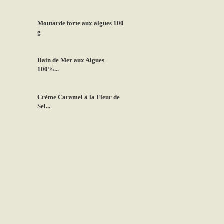
Moutarde forte aux algues 100
g
Bain de Mer aux Algues
100%...
Crème Caramel à la Fleur de
Sel...
Nos coups de coeur
TOUS NOS COUPS DE COEUR