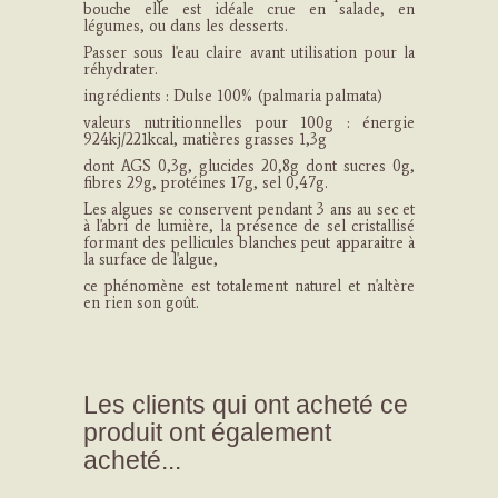
bouche elle est idéale crue en salade, en
légumes, ou dans les desserts.
Passer sous l'eau claire avant utilisation pour la
réhydrater.
ingrédients : Dulse 100% (palmaria palmata)
valeurs nutritionnelles pour 100g : énergie
924kj/221kcal, matières grasses 1,3g
dont AGS 0,3g, glucides 20,8g dont sucres 0g,
fibres 29g, protéines 17g, sel 0,47g.
Les algues se conservent pendant 3 ans au sec et
à l'abri de lumière, la présence de sel cristallisé
formant des pellicules blanches peut apparaitre à
la surface de l'algue,
ce phénomène est totalement naturel et n'altère
en rien son goût.
Les clients qui ont acheté ce
produit ont également
acheté...