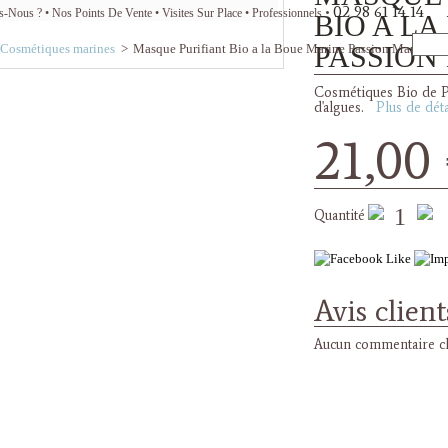
02 98 61 14 14
s-Nous ?
Nos Points De Vente
Visites Sur Place
Professionnels
BIO A L
PASSION
Cosmétiques marines
>
Masque Purifiant Bio a la Boue Marine Passion Marine 75
Cosmétiques Bio de P
d'algues.
Plus de déta
21,00
Quantité
Avis client
Aucun commentaire cl