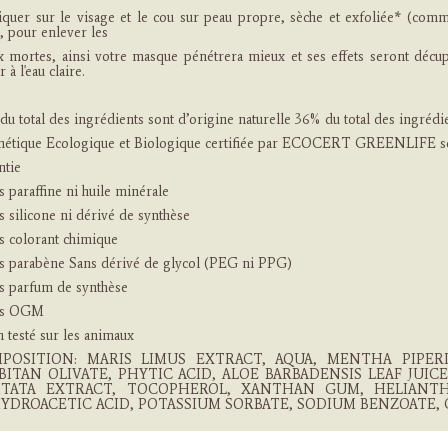
iquer sur le visage et le cou sur peau propre, sèche et exfoliée* (co
, pour enlever les
x mortes, ainsi votre masque pénétrera mieux et ses effets seront décu
r à l'eau claire.
u total des ingrédients sont d’origine naturelle 36% du total des ingrédie
étique Ecologique et Biologique certifiée par ECOCERT GREENLIFE s
ntie
s paraffine ni huile minérale
s silicone ni dérivé de synthèse
ns colorant chimique
ns parabène Sans dérivé de glycol (PEG ni PPG)
ns parfum de synthèse
ns OGM
 testé sur les animaux
POSITION: MARIS LIMUS EXTRACT, AQUA, MENTHA PIPERI
BITAN OLIVATE, PHYTIC ACID, ALOE BARBADENSIS LEAF JUIC
ITATA EXTRACT, TOCOPHEROL, XANTHAN GUM, HELIANT
YDROACETIC ACID, POTASSIUM SORBATE, SODIUM BENZOATE, C