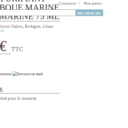
Connexion
Mon panier
A BOUE MARINE
 MARINE 75 ML
 ml
erros Guirec, Bretagne, à base
ils
 €
TTC
Ajouter au
panier
s
ient pour le moment