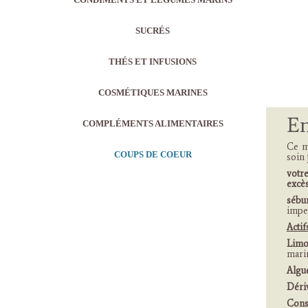
SUCRÉS
THÉS ET INFUSIONS
COSMÉTIQUES MARINES
En
COMPLÉMENTS ALIMENTAIRES
Ce m
COUPS DE COEUR
soin
votr
excè
sébum
impe
Actif
Limo
mar
Algue
Dériv
Conse