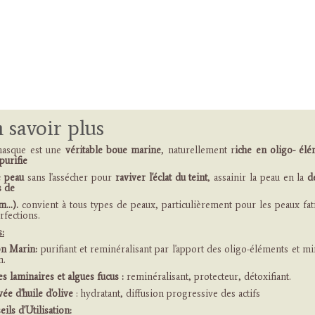
 savoir plus
asque est une
véritable boue marine
, naturellement r
iche en oligo- élé
purifie
e peau
sans l'assécher pour
raviver l'éclat du teint
, assainir la peau en la
d
s de
...).
convient à tous types de peaux, particulièrement pour les peaux fat
rfections.
s:
n Marin:
purifiant et reminéralisant par l'apport des oligo-éléments et 
in.
s laminaires et algues fucus :
reminéralisant, protecteur, détoxifiant.
ée d'huile d'olive
: hydratant, diffusion progressive des actifs
ils d'Utilisation: