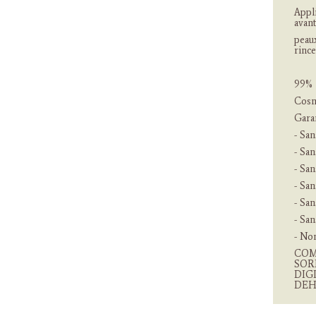
Appl
avant
peau
rince
99% d
Cosm
Gara
- San
- San
- Sa
- Sa
- Sa
- Sa
- Non
COM
SOR
DIG
DEH