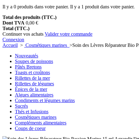
Il y a
0
produits dans votre panier.
Il y a 1 produit dans votre panier.
Total des produits (TTC.)
Dont TVA
0,00 €
Total (TTC.)
Continuer vos achats
Valider votre commande
Connexion
Accueil
>
Cosmétiques marines
>
Soin des Lèvres Réparateur Bio P
Nouveautés
Soupes de poissons
Pâtés Bretons
Toasts et croûtons
Rillettes de la mer
Rillettes de légumes
Épices de la mer
Algues alimentaires
Condiments et légumes marins
Sucrés
Thés et Infusions
Cosmétiques marines
Compléments alimentaires
Coups de coeur
Agrandir l'