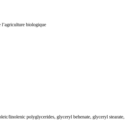
 l’agriculture biologique
eic/linolenic polyglycerides, glyceryl behenate, glyceryl stearate,