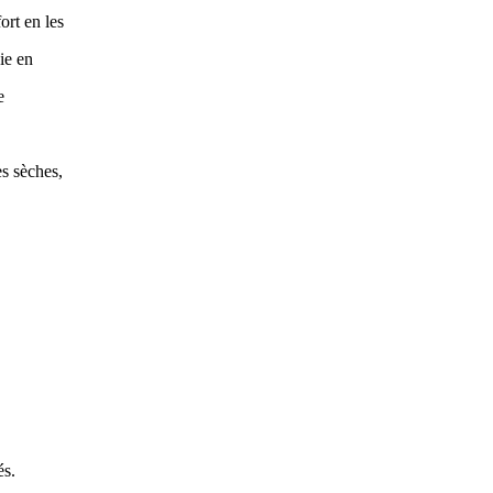
ort en les
ie en
e
es sèches,
és.