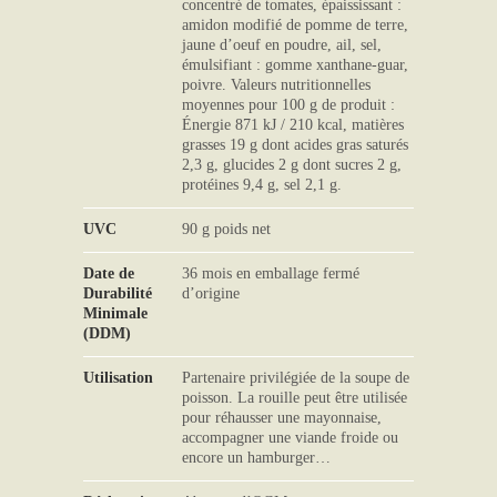
concentré de tomates, épaississant :
amidon modifié de pomme de terre,
jaune d’oeuf en poudre, ail, sel,
émulsifiant : gomme xanthane-guar,
poivre. Valeurs nutritionnelles
moyennes pour 100 g de produit :
Énergie 871 kJ / 210 kcal, matières
grasses 19 g dont acides gras saturés
2,3 g, glucides 2 g dont sucres 2 g,
protéines 9,4 g, sel 2,1 g.
UVC
90 g poids net
Date de
36 mois en emballage fermé
Durabilité
d’origine
Minimale
(DDM)
Utilisation
Partenaire privilégiée de la soupe de
poisson. La rouille peut être utilisée
pour réhausser une mayonnaise,
accompagner une viande froide ou
encore un hamburger…