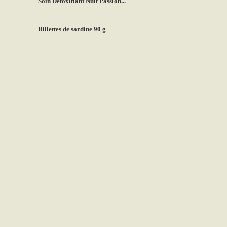
Soin Détoxifiant Nuit Passion...
Rillettes de sardine 90 g
Nos coups de coeur
TOUS NOS COUPS DE COEUR