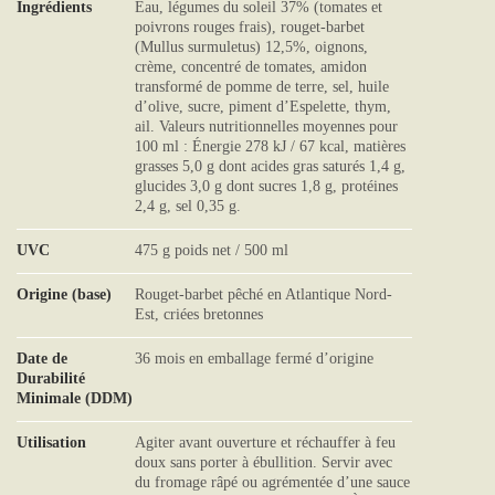
Ingrédients
Eau, légumes du soleil 37% (tomates et
poivrons rouges frais), rouget-barbet
(Mullus surmuletus) 12,5%, oignons,
crème, concentré de tomates, amidon
transformé de pomme de terre, sel, huile
d’olive, sucre, piment d’Espelette, thym,
ail. Valeurs nutritionnelles moyennes pour
100 ml : Énergie 278 kJ / 67 kcal, matières
grasses 5,0 g dont acides gras saturés 1,4 g,
glucides 3,0 g dont sucres 1,8 g, protéines
2,4 g, sel 0,35 g.
UVC
475 g poids net / 500 ml
Origine (base)
Rouget-barbet pêché en Atlantique Nord-
Est, criées bretonnes
Date de
36 mois en emballage fermé d’origine
Durabilité
Minimale (DDM)
Utilisation
Agiter avant ouverture et réchauffer à feu
doux sans porter à ébullition. Servir avec
du fromage râpé ou agrémentée d’une sauce